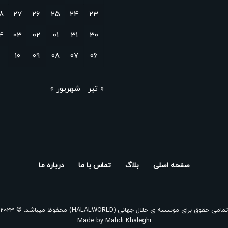
8
27
26
25
24
23
4
03
02
01
31
30
10
09
08
07
06
« تیر
شهریور »
صفحه اصلی
بلاگ
تماس با ما
درباره ما
تمامی حقوق برای موسسه ی حلال جهانی (HALALWORLD) محفوظ میباشد. © 2023
Made by
Mahdi Khaleghi