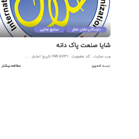
دارندگان نشان حلال
صنایع غذایی
شایا صنعت پاک دانه
وب سایت : کد عضویت : HW 5731 تاریخ اعتبار :
...
ادمین
مطالعه بیشتر
توسط
Posted
by