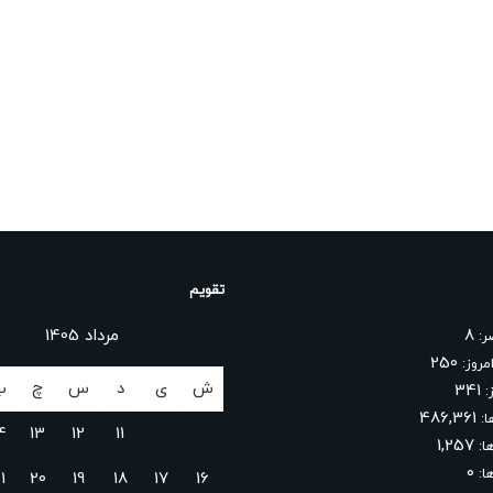
تقویم
8
مرداد 1405
ضر:
250
مروز:
ش
ی
د
س
چ
پ
341
ز:
486,361
ا:
4
13
12
11
1,257
ا:
0
ها:
1
20
19
18
17
16