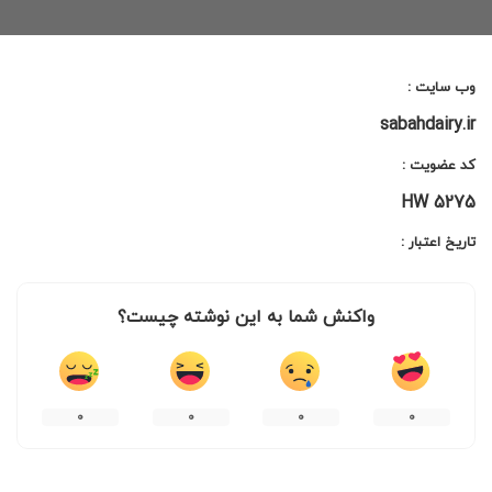
by
وب سایت :
sabahdairy.ir
کد عضویت :
HW 5275
تاریخ اعتبار :
واکنش شما به این نوشته چیست؟
۰
۰
۰
۰