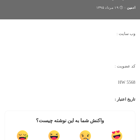
ادمین
۱۹ مرداد ۱۳۹۵
Posted
by
وب سایت :
کد عضویت :
HW 5568
تاریخ اعتبار :
واکنش شما به این نوشته چیست؟