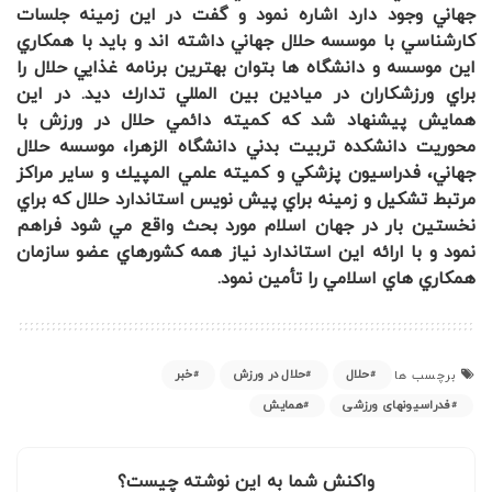
جهاني وجود دارد اشاره نمود و گفت در اين زمينه جلسات
كارشناسي با موسسه حلال جهاني داشته اند و بايد با همكاري
اين موسسه و دانشگاه ها بتوان بهترين برنامه غذايي حلال را
براي ورزشكاران در ميادين بين المللي تدارك ديد. در اين
همايش پيشنهاد شد كه كميته دائمي حلال در ورزش با
محوريت دانشكده تربيت بدني دانشگاه الزهرا، موسسه حلال
جهاني، فدراسيون پزشكي و كميته علمي المپيك و ساير مراكز
مرتبط تشكيل و زمينه براي پيش نويس استاندارد حلال كه براي
نخستين بار در جهان اسلام مورد بحث واقع مي شود فراهم
نمود و با ارائه اين استاندارد نياز همه كشورهاي عضو سازمان
همكاري هاي اسلامي را تأمين نمود.
حلال
حلال در ورزش
خبر
برچسب ها
فدراسیونهای ورزشی
همایش
واکنش شما به این نوشته چیست؟