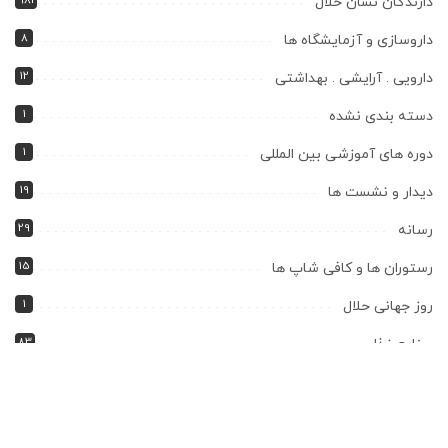
981
دارندگان نشان حلال
8
داروسازی و آزمایشگاه ها
12
دارویی . آرایشی . بهداشتی
1
دسته بندی نشده
1
دوره های آموزشی بین المللی
19
دیدار و نشست ها
29
رسانه
15
رستوران ها و کافی شاپ ها
1
روز جهانی حلال
83
صنایع غذایی
915
صنایع غذایی
21
کشتارگاه ها