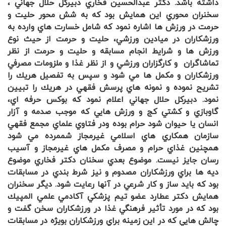
داشته باشد. دكتر عبدالحسين فخاري دبيركل حلال جهاني ،
سخنران محوري اين همايش بود كه به شش محور حليت و
حرمت در ورزش ها اشاره نمود كه شامل خسارت هاي وارده به
ورزشكاران در ميادين ورزشي، حليت و حرمت از حيث نوع
ورزش ها و شرايط انجام مسابقه و حليت و حرمت از نظر
تماشاگران و كارگزاران ورزشي و از نظر غذا و ملزومات مصرفي
ورزشكاران و مكمل ها مي شود و سپس به تفصيل هريك را
تشريح نموده و نمونه هاي پرسش فقهي در هريك را تبيين
نمود. دبيركل حلال جهاني اعلام نمود كه بوكس حرفه اي،
گاوبازي و كشتي كج و ورزش هايي كه موجب صدمه و آزار
انسان يا حيوان شود حرام بوده ودر فتاوي علماي مجمع فقهي
سازمان همكاري هاي اسلامي غيرمجاز شممرده مي شود
همچنين غذاي حرام و مصرف مكمل هاي غيرمجاز و آسيب
رسان جايز نيست. موضوع بعدي سخنان دكتر فخاري موضوع
ديه ها براي ورزشكاران مصدوم و نيز شرط بندي در مسابقات
بود كه بايد ساز و كار شرعي در آنها رعايت شود. ديگر سخنران
همايش دكتر عطارد عضو تيم پزشكي آكادمي علمي المپيك
بود كه در مورد تأثير فرهنگي غذا در ورزشكاران سخن گفت و
چالش هايي كه در اين زمينه براي ورزشكاران بويژه در مسابقات