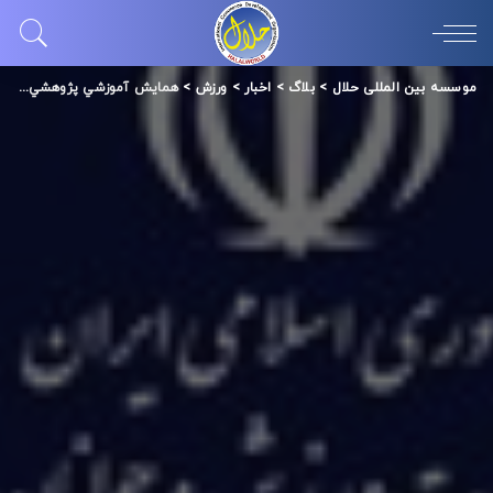
موسسه بین المللی حلال
>
بلاگ
>
اخبار
>
ورزش
>
همايش آموزشي پژوهشي -حلال در ورزش- برگزار شد