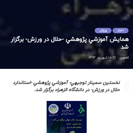
اخبار
ورزش
همايش آموزشي پژوهشي -حلال در ورزش- برگزار
شد
ادمین
18 شهریور 1394
Posted
by
نخستين سمينار توجيهي- آموزشي پژوهشي -استاندارد
حلال در ورزش- در دانشگاه الزهراء برگزار شد.